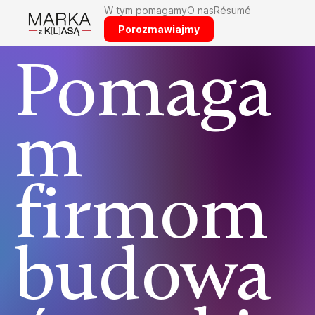
-->
W tym pomagamy
O nas
Résumé
Porozmawiajmy
Pomaga
m
firmom
budowa