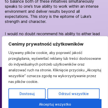
to balance both of these initiatives simultaneously
speaks to one’s true ability to work within an intense
environment and deliver results beyond all
expectations. This story is the epitome of Luke’s
strength and character.
I would no doubt recommend his ability to either lead
you through a rebranding strategy or transformation
Cenimy prywatność użytkowników
efforts within one’s marketing department. Not to
mention, he’s got a great sense of humor!
Używamy plików cookie, aby poprawić jakość
przeglądania, wyświetlać reklamy lub treści dostosowane
do indywidualnych potrzeb użytkowników oraz
analizować ruch na stronie. Kliknięcie przycisku „Akceptuj
Zapisz się do
wszystkie” oznacza zgodę na wykorzystywanie przez
nas plików cookie.
Marki z K[l]asą.
Dostosuj
Odrzuć wszystkie
Akceptuj wszystko