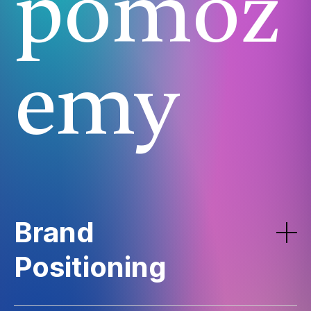
pomoż
emy
Brand
Positioning
Większość firm kończy na tym, że „chce