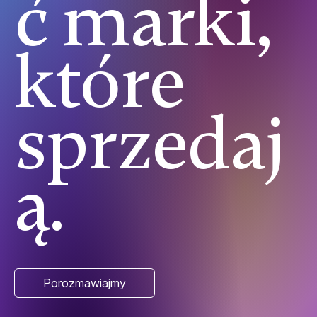
ć marki,
które
sprzedaj
ą.
Porozmawiajmy